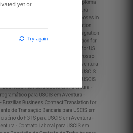
ivated yet or
Try again