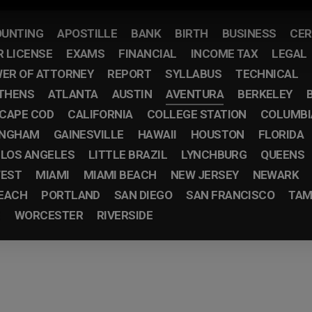
UNTING
APOSTILLE
BANK
BIRTH
BUSINESS
CER
R LICENSE
EXAMS
FINANCIAL
INCOME TAX
LEGAL
ER OF ATTORNEY
REPORT
SYLLABUS
TECHNICAL
THENS
ATLANTA
AUSTIN
AVENTURA
BERKELEY
CAPE COD
CALIFORNIA
COLLEGE STATION
COLUMBI
INGHAM
GAINESVILLE
HAWAII
HOUSTON
FLORIDA
LOS ANGELES
LITTLE BRAZIL
LYNCHBURG
QUEENS
EST
MIAMI
MIAMI BEACH
NEW JERSEY
NEWARK
EACH
PORTLAND
SAN DIEGO
SAN FRANCISCO
TAM
E
WORCESTER
RIVERSIDE