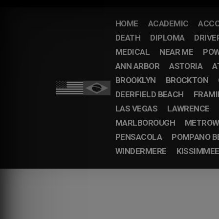
HOME
ACADEMIC
ACCO
DEATH
DIPLOMA
DRIVE
MEDICAL
NEAR ME
POW
ANN ARBOR
ASTORIA
A
BROOKLYN
BROCKTON
DEERFIELD BEACH
FRAM
LAS VEGAS
LAWRENCE
MARLBOROUGH
METROW
PENSACOLA
POMPANO B
WINDERMERE
KISSIMME