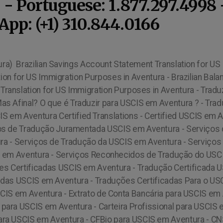
 - Portuguese: 1.877.297.4998 
pp: (+1) 310.844.0166
ção para USCIS em Aventura Tradução para USCIS (Serviços de Cidadania e Imigração dos EUA) em Aventura - Tradução para o USCIS - Tradução Junto ao USCIS em Aventura - Tradução para Imigração Americana em Aventura, Tradução para Imigração Norte Americana em Aventura - Tradutor para USCIS em Aventura - Tradução para USCIS em Aventura - USCIS Certified Translation in Aventura - Certified USCIS Translation in Aventura, US Immigration Translation in Aventura - Certified Portuguese (Brazil) USCIS Translation in Aventura - Certified Brazil (Portuguese) USCIS Translation in Aventura - Official Portuguese (Brazil) USCIS Translation in Aventura - Certidão Negativa brasileira para fins de imigração em Aventura Diploma Brasileiro para fins de imigração em Aventura Comprovação de Renda para fins de imigração em Aventura Histórico Escolar para fins de imigração em Aventura Carteira de Motorista para fins de imigração em Aventura Documentos Brasileiros para fins de imigração em Aventura Comprovação de Renda para fins de imigração em Aventura Boletim de Ocorrência para fins de imigração em Aventura Declaração para fins de imigração em Aventura Vacina Animal para fins de imigração em Aventura Diário Oficial da União para fins de imigração em Aventura Declaração de Renda para fins de imigração em Aventura Imposto de Renda para fins de imigração em Aventura Extrato de Conta do Fundo de Guarantia - FGTS para fins de imigração em Aventura Green Card para fins de imigração em Aventura Documentos Brasileiros para fins de imigração em Aventura Boletim Policial para fins de imigração em Aventura Ocorrência Policia para fins de imigração em Aventura Antecedente Criminal para fins de imigração em Aventura Comprovante de Transação Bancária para fins de imigração em Aventura Transferências entre Contas Correntes para fins de imigração em Aventura Parecer Médico para fins de imigração em Aventura Brazilian Civil Registry Seal Translation for US Immigration Purposes in Aventura - Brazilian Signature Recognition Translation for US Immigration Purposes in Aventura - Brazilian Letter of Recommendation Translation for US Immigration Purposes in Aventura - Brazilian Resume Translation for US Immigration Purposes in Aventura - Brazilian Curriculum Vitae Translation for US Immigration Purposes in Aventura - Brazilian Resume Translation for US Immigration Purposes in Aventura - Brazilian Military Identification Translation for US Immigration Purposes in Aventura - Portuguese to English Interpreter in Aventura - Certified Official Portuguese to English Interpreter in Aventura - Portuguese English Interpreter in Aventura - Brazilian English Translator in Aventura - Brazilian to English Interpreter in Aventura - Certified Portuguese to English Interpreter in Aventura - Interprete em Aventura - Interprete Portugues Ingles em Aventura - Interprete Ingles para Portugues em Aventura - Interprete Brasileiro em Aventura - Brazilian Court Papers Translation for US Immigration Purposes in Aventura - Brazilian Adoption Translation for US Immigration Purposes in Aventura - Simultaneous Portuguese Interpreter in Aventura - Simultaneous Portuguese Technical Interprere in Aventura Traduzir para USCIS em Aventura - Brazilian MEI Translation for US Immigration Purposes in Aventura, Brazilian Federal Police Records Translation for US Immigration Purposes in Aventura, Brazilian Civil Police Records Translation for US Immigration Purposes in Aventura - Brazilian Local Police Records Translation for US Immigration Purposes in Aventura - Brazilian Adoption Translation for US Immigration Purposes in Aventura - Brazilian High School Diploma Translation for US Immigration Purposes in Aventura - Brazilian College Diploma Translation for US Immigration Purposes in Aventura - Brazilian University Diploma Translation for US Immigration Purposes in Aventura - Brazilian Doctoral Diploma Translation for US Immigration Purposes in Aventura - Brazilian Professional Registration Translation for US Immigration Purposes in Aventura - Brazilian CREA Registration Transla