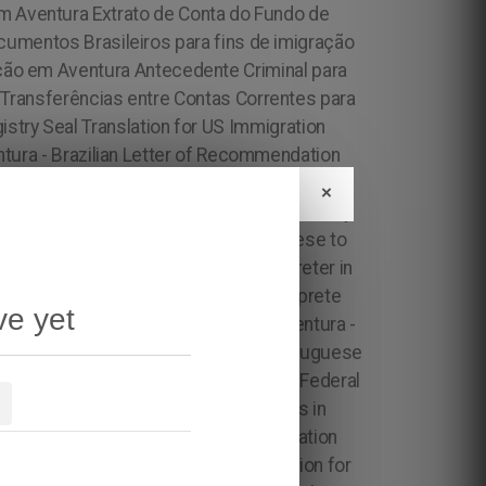
×
ve yet