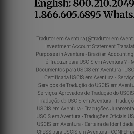
English: 800.210.2049
1.866.605.6895 WhatsA
Tradutor em Aventura (@tradutor em Aventura) Brazilian Savings Account Statement Translation for US Immigration Purposes in Aventura - Brazilian Investment Account Statement Translation for US Immigration Purposes in Aventura - Brazilian Balance Sheet Translation for US Immigration Purposes in Aventura - Brazilian Accounting Translation for US Immigration Purposes in Aventura - Traduzir para o USCIS em Aventura - Afinal? O Que é Traduzir para USCIS em Aventura ? - Mas Afinal? O que é Traduzir para USCIS em Aventura ? - Traduzir para a USCIS em Aventura - Traduzir Documentos para USCIS em Aventura - USCIS em Aventura Certified Translations - Certified USCIS em Aventura Translations - Serviços de Tradução Certificada USCIS em Aventura - Serviços de Tradução Juramentada USCIS em Aventura - Serviços de Tradução Oficial USCIS em Aventura - Serviços de Tradução do USCIS em Aventura - Serviços de Tradução da USCIS em Aventura - Serviços de Tradução Junto ao USCIS em Aventura - Serviços Aprovados de Tradução do USCIS em Aventura - Serviços Reconhecidos de Tradução do USCIS em Aventura - Serviços Credenciados de Tradução do USCIS em Aventura - Traduções Certificadas USCIS em Aventura - Tradução Certificada USCIS em Aventura - Tradução Juramentada USCIS em Aventura - Traduções Juramentadas USCIS em Aventura - Traduções Certificadas Para o USCIS em Aventura - Traduções Oficiais Para o USCIS em Aventura - Traduções Oficiais USCIS em Aventura - Extrato de Conta Bancária para USCIS em Aventura - Imposto de Renda Brasileiro para USCIS em Aventura - Carteira de Identidade para USCIS em Aventura - Carteira Profissional para USCIS em Aventura - CRE para USCIS em Aventura - CFESS para USCIS em Aventura - CONFEF para USCIS em Aventura - CFBio para USCIS em Aventura - CNS para USCIS em Aventura - CNE para USCIS em Aventura - MEC para USCIS em Aventura - CEE para USCIS em Aventura - COFFITO para USCIS em Aventura - CREFITO para USCIS em Aventura - Carteira Militar para USCIS em Aventura - Carteira de Isenção Militar para USCIS em Aventura - EB2-NIW para USCIS em Aventura - Visto EB2-NIW para USCIS em Aventura - Relatório Médico para USCIS em Aventura - Exame Médico para USCIS em Aventura - Receita Médica para USCIS em Aventura - Documentos Médicos para USCIS em Aventura - Parecer Médico para USCIS em Aventura Tradutor Autorizado da ATA em Aventura Tradutor Credenciado Oficial da ATA em Aventura Tradutor Juramentado Oficial da ATA em Aventura Tradutor Certificado Oficial da ATA em Aventura, Traduções Juramentadas USCIS em Aventura - Traduções Certificadas USCIS em Aventura - Traduções Oficiais USCIS em Aventura - USCIS Certified Translations in Aventura - Serviços de Tradução Certificada USCIS em Aventura - Serviços de Tradução Juramentada USCIS em Aventura - Serviços de Tradução Oficial USCIS em Aventura - Traduções Juramentadas Para o USCIS em Aventura - Traduções Oficiais Para o USCIS em Aventura - Perguntas e Respostas Sobre Tradu