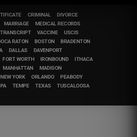
TIFICATE
CRIMINAL
DIVORCE
MARRIAGE
MEDICAL RECORDS
TRANSCRIPT
VACCINE
USCIS
BOCA RATON
BOSTON
BRADENTON
A
DALLAS
DAVENPORT
FORT WORTH
IRONBOUND
ITHACA
MANHATTAN
MADISON
NEW YORK
ORLANDO
PEABODY
PA
TEMPE
TEXAS
TUSCALOOSA