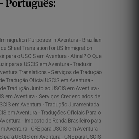
- Português:
tion for US Immigration Purposes in Aventura - Brazilian Proof of Income Translation for US Immigration Purposes in Aventura - Brazilian Judgement Translation for US Immigration Purposes in Aventura - Brazilian Legal Judgement Translation for US Immigration Purposes in Aventura - Brazilian Document Certification Translation for US Immigration Purposes in Aventura - Brazilian Documents for US Immigration Purposes in Aventura - Brazilian Rental Agreement Translation for US Immigration Purposes in Aventura - Brazilian Leasing Agreement Translation for US Immigration Purposes in Aventura - Brazilian Property Deed Translation for US Immigration Purposes in Aventura, Brazilian CIC Translation for US Immigration Purposes in Aventura - Traduzir Documentos para USCIS em Aventura - Quem Pode Traduzir para USCIS em Aventura ? - Onde Posso Traduzir para USCIS em Aventura ? - Como Fazer para Traduzir para o USCIS em Aventura ? - Traduzir Documentos Pessoais para USCIS em Aventura - Traduzir Documentos Brasileiros para USCIS em Aventura - Documentos Brasileiros para USCIS em Aventura - Documentos Jurídicos para USCIS em Aventura - Carta de Recomendação para USCIS em Aventura - Carteira de Vacinação para USCIS em Aventura - Atas da Constituição para USCIS em Aventura - Demonstrativos para USCIS em Aventura - Plano de Negócios para USCIS em Aventura - Business Plan para USCIS em Aventura - Reservista para USCIS em Aventura - Carteira de Habilitação para USCIS em Aventura - Conteúdo Programático para USCIS em Aventura - Documentos Acadêmicos para USCIS em Aventura - Documentos Financeiros para USCIS em Aventura - Brazilian Business Contract Translation for US Immigration Purposes in Aventura - Documentos Contabilísticos para USCIS em Aventura - Comprovante de Transação Bancária para USCIS em Aventura - Transferências entre Contas Correntes para USCIS em Aventura - Guia de Recolhimento Rescisório do FGTS para USCIS em Aventura - Guia para Recolhimento Individual do FGTS para USCIS em Aventura - Aviso Prévio para USCIS em Aventura - Contrato Laboral para USCIS em Aventura - Fundo de Garantia por Tempo de Serviço (FGTS) para USCIS em Aventura - Termo de Quitação de Rescisão do Contrato de Trabalho para USCIS em Aventura - Extrato de Conta do Fundo de Guarantia - FGTS para USCIS em Aventura - Demonstrativo de Pagamento de Salário para USCIS em Aventura - Consolidação das Leis do Trabalho para USCIS em Aventura - Diário Oficial da União para USCIS em Aventura - Ocorrência Policial para USCIS em Aventura - Boletim Policial para USCIS em Aventura - Antecedente Criminal para USCIS em Aventura - IPVA para USCIS em Aventura - Contrato de Locação para USCIS em Aventura - Contrato de Compra e Venda para USCIS em Aventura - Comprovação de Renda para USCIS em Aventura - Registro Profissional para USCIS em Aventura - Registro do CREA para USCIS em Aventura - Registro do Crofeta para USCIS em Aventura - RFE para USCIS em Aventura - CRN para USCI