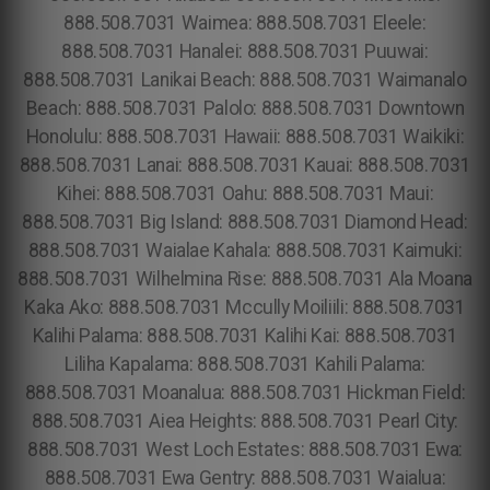
888.508.7031 Waimea: 888.508.7031 Eleele:
888.508.7031 Hanalei: 888.508.7031 Puuwai:
888.508.7031 Lanikai Beach: 888.508.7031 Waimanalo
Beach: 888.508.7031 Palolo: 888.508.7031 Downtown
Honolulu: 888.508.7031 Hawaii: 888.508.7031 Waikiki:
888.508.7031 Lanai: 888.508.7031 Kauai: 888.508.7031
Kihei: 888.508.7031 Oahu: 888.508.7031 Maui:
888.508.7031 Big Island: 888.508.7031 Diamond Head:
888.508.7031 Waialae Kahala: 888.508.7031 Kaimuki:
888.508.7031 Wilhelmina Rise: 888.508.7031 Ala Moana
Kaka Ako: 888.508.7031 Mccully Moiliili: 888.508.7031
Kalihi Palama: 888.508.7031 Kalihi Kai: 888.508.7031
Liliha Kapalama: 888.508.7031 Kahili Palama:
888.508.7031 Moanalua: 888.508.7031 Hickman Field:
888.508.7031 Aiea Heights: 888.508.7031 Pearl City:
888.508.7031 West Loch Estates: 888.508.7031 Ewa:
888.508.7031 Ewa Gentry: 888.508.7031 Waialua: