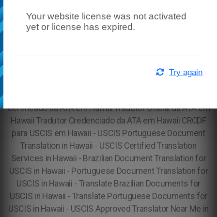
Your website license was not activated
yet or license has expired.
Try again