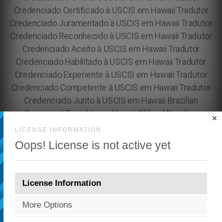
×
LICENSE INFORMATION
Oops! License is not active yet
License Information
More Options